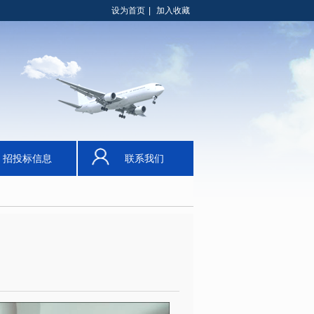
设为首页
|
加入收藏
招投标信息
联系我们