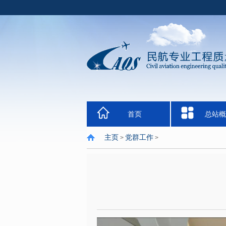
首页
总站概
主页
党群工作
>
>