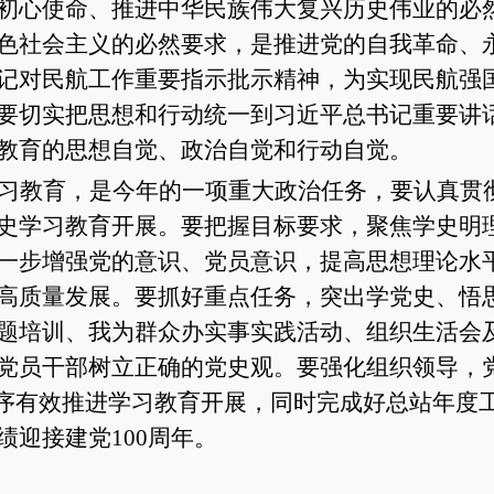
初心使命、推进中华民族伟大复兴历史伟业的必
色社会主义的必然要求，是推进党的自我革命、
记对民航工作重要指示批示精神，为实现民航强
要切实把思想和行动统一到习近平总书记重要讲
教育的思想自觉、政治自觉和行动自觉。
习教育，是今年的一项重大政治任务，要认真贯
史学习教育开展。要把握目标要求，聚焦学史明
一步增强党的意识、党员意识，提高思想理论水
高质量发展。要抓好重点任务，突出学党史、悟
题培训、我为群众办实事实践活动、组织生活会
党员干部树立正确的党史观。要强化组织领导，
有序有效推进学习教育开展，同时完成好总站年度
绩迎接建党100周年。