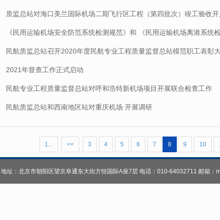
质监总站对海口美兰国际机场二期飞行区工程（第四批次）竣工验收开
《民用运输机场安全防范系统检测规范》和 《民用运输机场离港系统
民航质监总站召开2020年度民航专业工程质量监督总站模范职工表彰
2021年督查工作正式启动
民航专业工程质量监督总站对呼和浩特新机场项目开展联合检查工作
民航质监总站和西南地区站对重庆机场 开展调研
1...
<<
3
4
5
6
7
8
9
10
总站 地址：北京市朝阳区望京阜通东大街方恒国际A座7层 电话：010-64032711 邮箱：mhzh